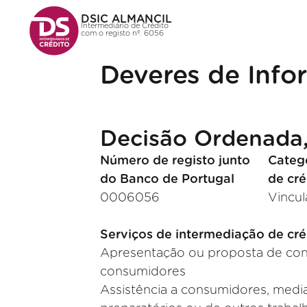
DSIC ALMANCIL
Intermediário de Crédito
com o registo nº. 6056
Deveres de Inf
Decisão Ordenada
Número de registo junto
Catego
do Banco de Portugal
de cré
0006056
Vincu
Serviços de intermediação de cré
Apresentação ou proposta de cont
consumidores
Assistência a consumidores, media