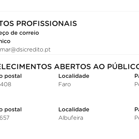
TOS PROFISSIONAIS
eço de correio
nico
amar@dsicredito.pt
LECIMENTOS ABERTOS AO PÚBLIC
o postal
Localidade
P
-408
Faro
P
o postal
Localidade
P
657
Albufeira
P