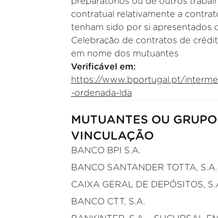
preparatórios ou de outros trabal
contratual relativamente a contra
tenham sido por si apresentados 
Celebração de contratos de créd
em nome dos mutuantes
Verificável em:
https://www.bportugal.pt/intermed
-ordenada-lda
MUTUANTES OU GRUPO
VINCULAÇÃO
BANCO BPI S.A.
BANCO SANTANDER TOTTA, S.A.
CAIXA GERAL DE DEPÓSITOS, S.
BANCO CTT, S.A.