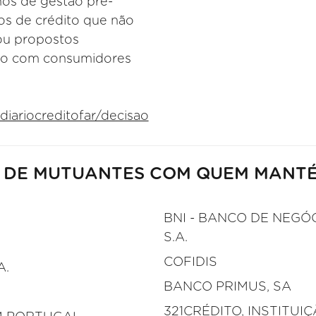
hos de gestão pré-
tos de crédito que não
ou propostos
ito com consumidores
iariocreditofar/decisao
 DE MUTUANTES COM QUEM MANT
BNI - BANCO DE NEGÓ
S.A.
COFIDIS
A.
BANCO PRIMUS, SA
321CRÉDITO, INSTITUI