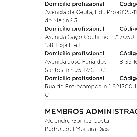
Domicílio profissional
Códig
Avenida de Ceuta, Edf. Proa
8125-1
do Mar, n.º 3
Domicílio profissional
Códig
Avenida Gago Coutinho, n.º
7050-
158, Loja E e F
Domicílio profissional
Códig
Avenida José Faria dos
8135-1
Santos, n.º 95, R/C – C
Domicílio profissional
Códig
Rua de Entrecampos, n.º 62
1700-
C
MEMBROS ADMINISTRA
Alejandro Gomez Costa
Pedro Joel Moreira Dias