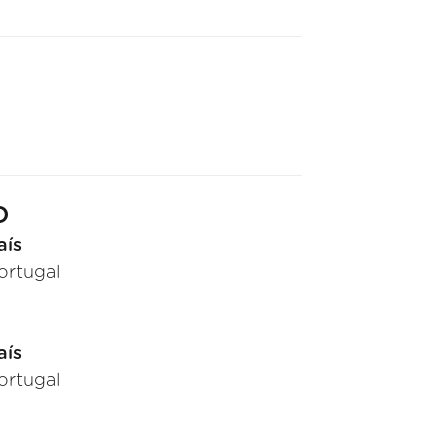
O
aís
ortugal
aís
ortugal