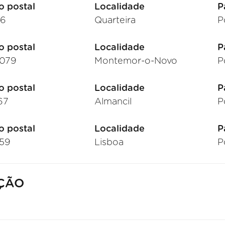
o postal
Localidade
P
16
Quarteira
P
o postal
Localidade
P
079
Montemor-o-Novo
P
o postal
Localidade
P
67
Almancil
P
o postal
Localidade
P
159
Lisboa
P
ÇÃO