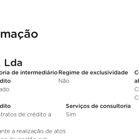
ormação
, Lda
ria de intermediário
Regime de exclusividade
C
dito
Não
a
lado
C
C
dito
Serviços de consultoria
ratos de crédito a
Sim
nte a realização de atos