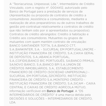
A “Teoriacuriosa, Unipessoal, Lda.”, Intermediário de Crédito
Vinculado, com o registo nº. 0004412, autorizado pelo
Banco de Portugal para a prestação de serviços de
(Apresentação ou proposta de contratos de crédito a
consumidores ;Assistência a consumidores, mediante a
realização de atos preparatórios ou de outros trabalhos de
gestão pré-contratual relativamente a contratos de crédito
que não tenham sido por si apresentados ou propostos).
Contratos de crédito abrangidos: Crédito à habitação e
Crédito aos consumidores. Mutuantes ou grupos de
mutuantes com quem mantém contrato de vinculação:
BANCO SANTANDER TOTTA, S.A.;BANCO CTT,
S.A.;BANKINTER, S.A. - SUCURSAL EM PORTUGAL;UNICRE -
INSTITUIÇÃO FINANCEIRA DE CRÉDITO, S.A.;CAIXA GERAL
DE DEPÓSITOS, S.A.;ABANCA PORTUGAL,
S.A.;COFIDIS;BANCO BIC PORTUGUÊS, SA;BANCO PRIMUS,
SA;NOVO BANCO, S.A.;BANCO BPI S.A.;UNION DE
CRÉDITOS INMOBILIÁRIOS, S.A., ESTABLECIMIENTO
FINANCIERO DE CRÉDITO (SOCIEDAD UNIPERSONAL) -
SUCURSAL EM PORTUGAL;321CRÉDITO, INSTITUIÇÃO
FINANCEIRA DE CRÉDITO S.A.;MONTEPIO CRÉDITO -
INSTITUIÇÃO FINANCEIRA DE CRÉDITO, S.A.;SICAM - CAIXA
CENTRAL E CAIXAS DE CRÉDITO AGRÍCOLA MÚTUO,
informação verificável em
Banco de Portugal
. A “DS
INTERMEDIÁRIOS DE CRÉDITO” é uma marca detida pela
DECISÕES E SOLUÇÕES – INTERMEDIÁRIOS DE CRÉDITO,
LDA.