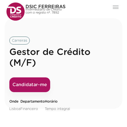
DSIC FERREIRAS
Intermediário de Crédito
com o registo nº. 7892
Carreiras
Gestor de Crédito
(M/F)
Candidatar-me
Onde
Departamento
Horário
Lisboa
Financeiro
Tempo integral