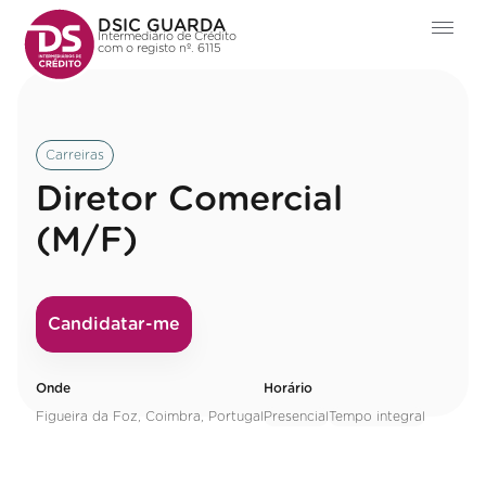
DSIC GUARDA
Intermediário de Crédito
com o registo nº. 6115
Carreiras
Diretor Comercial
(M/F)
Candidatar-me
Onde
Horário
Figueira da Foz, Coimbra, Portugal
Presencial
Tempo integral