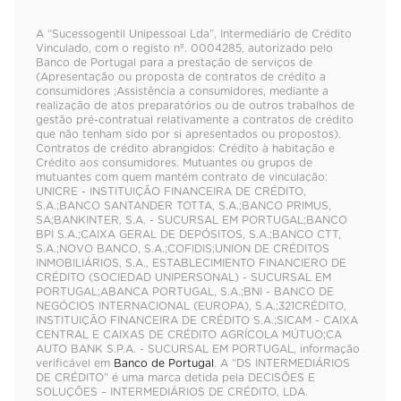
A “Sucessogentil Unipessoal Lda”, Intermediário de Crédito
Vinculado, com o registo nº. 0004285, autorizado pelo
Banco de Portugal para a prestação de serviços de
(Apresentação ou proposta de contratos de crédito a
consumidores ;Assistência a consumidores, mediante a
realização de atos preparatórios ou de outros trabalhos de
gestão pré-contratual relativamente a contratos de crédito
que não tenham sido por si apresentados ou propostos).
Contratos de crédito abrangidos: Crédito à habitação e
Crédito aos consumidores. Mutuantes ou grupos de
mutuantes com quem mantém contrato de vinculação:
UNICRE - INSTITUIÇÃO FINANCEIRA DE CRÉDITO,
S.A.;BANCO SANTANDER TOTTA, S.A.;BANCO PRIMUS,
SA;BANKINTER, S.A. - SUCURSAL EM PORTUGAL;BANCO
BPI S.A.;CAIXA GERAL DE DEPÓSITOS, S.A.;BANCO CTT,
S.A.;NOVO BANCO, S.A.;COFIDIS;UNION DE CRÉDITOS
INMOBILIÁRIOS, S.A., ESTABLECIMIENTO FINANCIERO DE
CRÉDITO (SOCIEDAD UNIPERSONAL) - SUCURSAL EM
PORTUGAL;ABANCA PORTUGAL, S.A.;BNI - BANCO DE
NEGÓCIOS INTERNACIONAL (EUROPA), S.A.;321CRÉDITO,
INSTITUIÇÃO FINANCEIRA DE CRÉDITO S.A.;SICAM - CAIXA
CENTRAL E CAIXAS DE CRÉDITO AGRÍCOLA MÚTUO;CA
AUTO BANK S.P.A. - SUCURSAL EM PORTUGAL, informação
verificável em
Banco de Portugal
. A “DS INTERMEDIÁRIOS
DE CRÉDITO” é uma marca detida pela DECISÕES E
SOLUÇÕES – INTERMEDIÁRIOS DE CRÉDITO, LDA.