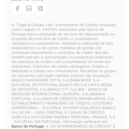
A “Tiago & Cláudia, Lda”, Intermediário de Crédito Vinculado,
com o registo nº. 0007141, autorizado pelo Banco de
Portugal para a prestação de serviços de (Apresentação ou
proposta de contratos de crédito a consumidores
;Assistência a consumidores, mediante a realização de atos
preparatórios ou de outros trabalhos de gestão pré-
contratual relativamente a contratos de crédito que não
tenham sido por si apresentados ou propostos;Celebração
de contratos de crédito com consumidores em nome dos
mutuantes). Contratos de crédito abrangidos: Crédito à
habitação e Crédito aos consumidores. Mutuantes ou grupos
de mutuantes com quem mantém contrato de vinculação:
BANCO SANTANDER TOTTA, S.A.;BANKINTER, S.A. -
SUCURSAL EM PORTUGAL;BANCO BPI S.A.;CAIXA GERAL
DE DEPÓSITOS, S.A.;BANCO CTT, S.A.;BNI - BANCO DE
NEGÓCIOS INTERNACIONAL (EUROPA), S.A.;ABANCA
PORTUGAL, S.A.;UNION DE CRÉDITOS INMOBILIÁRIOS, S.A.,
ESTABLECIMIENTO FINANCIERO DE CRÉDITO (SOCIEDAD
UNIPERSONAL) - SUCURSAL EM PORTUGAL;NOVO BANCO,
S.A.;SICAM - CAIXA CENTRAL E CAIXAS DE CRÉDITO
AGRÍCOLA MÚTUO;BNP PARIBAS PERSONAL FINANCE, S.A.
- SUCURSAL EM PORTUGAL, informação verificável em
Banco de Portugal
. A “DS INTERMEDIÁRIOS DE CRÉDITO” é