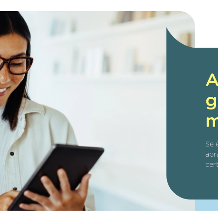
A
g
m
Se 
abr
cer