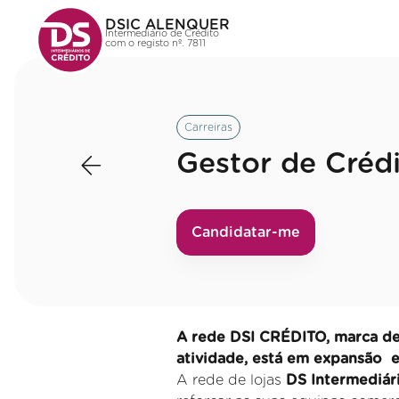
DSIC ALENQUER
Intermediário de Crédito
com o registo nº. 7811
Carreiras
Gestor de Créd
Candidatar-me
A rede DSI CRÉDITO, marca de 
atividade, está em expansão 
A rede de lojas
DS Intermediár