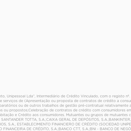
eto, Unipessoal Lda”, Intermediário de Crédito Vinculado, com o registo nº
e serviços de (Apresentação ou proposta de contratos de crédito a consum
paratórios ou de outros trabalhos de gestão pré-contratual relativamente 
s ou propostos;Celebração de contratos de crédito com consumidores em
abitação e Crédito aos consumidores. Mutuantes ou grupos de mutuante
 SANTANDER TOTTA, S.A.;CAIXA GERAL DE DEPÓSITOS, S.A.;BANKINTER
IOS, S.A., ESTABLECIMIENTO FINANCIERO DE CRÉDITO (SOCIEDAD UNI
O FINANCEIRA DE CRÉDITO, S.A.;BANCO CTT, S.A.;BNI - BANCO DE NE