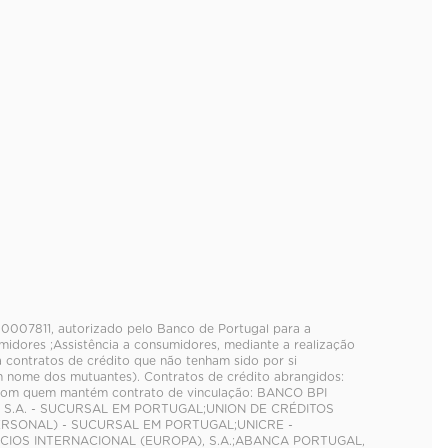
. 0007811, autorizado pelo Banco de Portugal para a
idores ;Assistência a consumidores, mediante a realização
a contratos de crédito que não tenham sido por si
 nome dos mutuantes). Contratos de crédito abrangidos:
s com quem mantém contrato de vinculação: BANCO BPI
, S.A. - SUCURSAL EM PORTUGAL;UNION DE CRÉDITOS
PERSONAL) - SUCURSAL EM PORTUGAL;UNICRE -
GÓCIOS INTERNACIONAL (EUROPA), S.A.;ABANCA PORTUGAL,