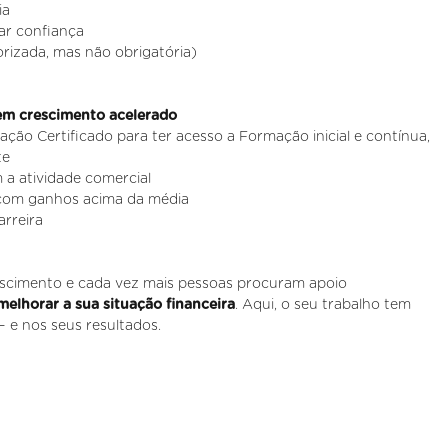
ia
ar confiança
orizada, mas não obrigatória)
 em crescimento acelerado
o Certificado para ter acesso a Formação inicial e contínua,
te
 a atividade comercial
 com ganhos acima da média
arreira
rescimento e cada vez mais pessoas procuram apoio
melhorar a sua situação financeira
. Aqui, o seu trabalho tem
— e nos seus resultados.