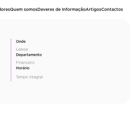
dores
Quem somos
Deveres de Informação
Artigos
Contactos
Onde
Lisboa
Departamento
Financeiro
Horário
Tempo integral