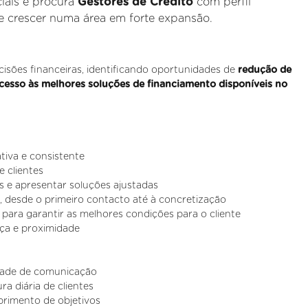
iais e procura
Gestores de Crédito
com perfil
 crescer numa área em forte expansão.
cisões financeiras, identificando oportunidades de
redução de
acesso às melhores soluções de financiamento disponíveis no
tiva e consistente
e clientes
as e apresentar soluções ajustadas
 desde o primeiro contacto até à concretização
para garantir as melhores condições para o cliente
nça e proximidade
idade de comunicação
a diária de clientes
primento de objetivos