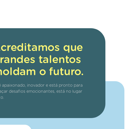
creditamos que
randes talentos
oldam o futuro.
é apaixonado, inovador e está pronto para
açar desafios emocionantes, está no lugar
to.