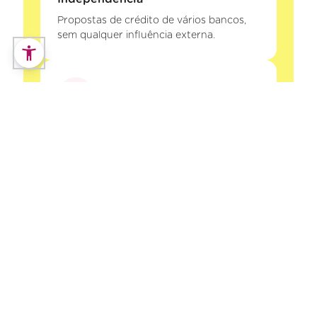
Propostas de crédito de vários bancos,
sem qualquer influência externa.
Segurança
A Decisões e Soluções Intermediários de
Crédito, Lda está registada no Banco de
Portugal. Os seus dados e o seu processo
de crédito estão protegidos.
Poupança