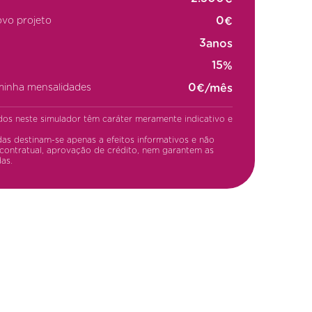
€
ovo projeto
anos
%
€/mês
 minha mensalidades
dos neste simulador têm caráter meramente indicativo e
as destinam-se apenas a efeitos informativos e não
contratual, aprovação de crédito, nem garantem as
as.