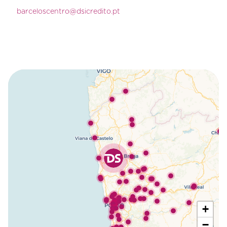
barceloscentro@dsicredito.pt
+
−