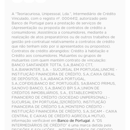
A “Teoriacuriosa, Unipessoal, Lda.”, Intermediário de Crédito
Vinculado, com o registo nº. 0004412, autorizado pelo
Banco de Portugal para a prestação de serviços de
(Apresentação ou proposta de contratos de crédito a
consumidores ;Assistência a consumidores, mediante a
realização de atos preparatórios ou de outros trabalhos de
gestão pré-contratual relativamente a contratos de crédito
que não tenham sido por si apresentados ou propostos).
Contratos de crédito abrangidos: Crédito à habitação e
Crédito aos consumidores. Mutuantes ou grupos de
mutuantes com quem mantém contrato de vinculação:
BANCO SANTANDER TOTTA, S.A.;BANCO CTT,
S.A.;BANKINTER, S.A. - SUCURSAL EM PORTUGAL;UNICRE -
INSTITUIÇÃO FINANCEIRA DE CRÉDITO, S.A.;CAIXA GERAL
DE DEPÓSITOS, S.A.;ABANCA PORTUGAL,
S.A.;COFIDIS;BANCO BIC PORTUGUÊS, SA;BANCO PRIMUS,
SA;NOVO BANCO, S.A.;BANCO BPI S.A.;UNION DE
CRÉDITOS INMOBILIÁRIOS, S.A., ESTABLECIMIENTO
FINANCIERO DE CRÉDITO (SOCIEDAD UNIPERSONAL) -
SUCURSAL EM PORTUGAL;321CRÉDITO, INSTITUIÇÃO
FINANCEIRA DE CRÉDITO S.A.;MONTEPIO CRÉDITO -
INSTITUIÇÃO FINANCEIRA DE CRÉDITO, S.A.;SICAM - CAIXA
CENTRAL E CAIXAS DE CRÉDITO AGRÍCOLA MÚTUO,
informação verificável em
Banco de Portugal
. A “DS
INTERMEDIÁRIOS DE CRÉDITO” é uma marca detida pela