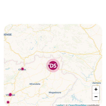
+
−
Leaflet
| ©
OpenStreetMap
contributors