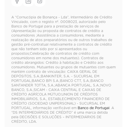
A “Cornucópia de Bonança - Lda”, Intermediário de Crédito
Vinculado, com o registo nº. 0008023, autorizado pelo
Banco de Portugal para a prestação de serviços de
(Apresentação ou proposta de contratos de crédito a
consumidores ;Assistência a consumidores, mediante a
realização de atos preparatórios ou de outros trabalhos de
gestão pré-contratual relativamente a contratos de crédito
que não tenham sido por si apresentados ou
propostos;Celebração de contratos de crédito com
consumidores em nome dos mutuantes). Contratos de
crédito abrangidos: Crédito à habitação e Crédito aos
consumidores. Mutuantes ou grupos de mutuantes com quem
mantém contrato de vinculação: CAIXA GERAL DE
DEPÓSITOS, S.A.;BANKINTER, S.A. - SUCURSAL EM
PORTUGAL;BANCO BPI S.A.;BANCO CTT, S.A.;BANCO
SANTANDER TOTTA, S.A.;ABANCA PORTUGAL, S.A.;NOVO
BANCO, S.A.;SICAM - CAIXA CENTRAL E CAIXAS DE
CRÉDITO AGRÍCOLA MÚTUO;UNION DE CRÉDITOS
INMOBILIÁRIOS, S.A., ESTABLECIMIENTO FINANCIERO DE
CRÉDITO (SOCIEDAD UNIPERSONAL) - SUCURSAL EM
PORTUGAL, informação verificável em
Banco de Portugal
. A
“DS INTERMEDIÁRIOS DE CRÉDITO” é uma marca detida
pela DECISÕES E SOLUÇÕES – INTERMEDIÁRIOS DE
CRÉDITO, LDA.