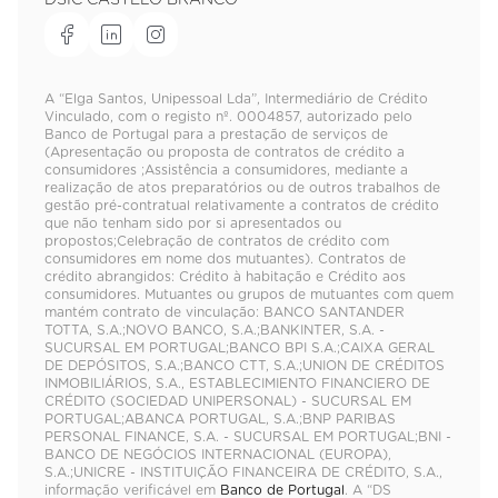
DSIC CASTELO BRANCO
A “Elga Santos, Unipessoal Lda”, Intermediário de Crédito
Vinculado, com o registo nº. 0004857, autorizado pelo
Banco de Portugal para a prestação de serviços de
(Apresentação ou proposta de contratos de crédito a
consumidores ;Assistência a consumidores, mediante a
realização de atos preparatórios ou de outros trabalhos de
gestão pré-contratual relativamente a contratos de crédito
que não tenham sido por si apresentados ou
propostos;Celebração de contratos de crédito com
consumidores em nome dos mutuantes). Contratos de
crédito abrangidos: Crédito à habitação e Crédito aos
consumidores. Mutuantes ou grupos de mutuantes com quem
mantém contrato de vinculação: BANCO SANTANDER
TOTTA, S.A.;NOVO BANCO, S.A.;BANKINTER, S.A. -
SUCURSAL EM PORTUGAL;BANCO BPI S.A.;CAIXA GERAL
DE DEPÓSITOS, S.A.;BANCO CTT, S.A.;UNION DE CRÉDITOS
INMOBILIÁRIOS, S.A., ESTABLECIMIENTO FINANCIERO DE
CRÉDITO (SOCIEDAD UNIPERSONAL) - SUCURSAL EM
PORTUGAL;ABANCA PORTUGAL, S.A.;BNP PARIBAS
PERSONAL FINANCE, S.A. - SUCURSAL EM PORTUGAL;BNI -
BANCO DE NEGÓCIOS INTERNACIONAL (EUROPA),
S.A.;UNICRE - INSTITUIÇÃO FINANCEIRA DE CRÉDITO, S.A.,
informação verificável em
Banco de Portugal
. A “DS