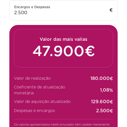
Encargos e Despesas
€
Valor das mais valias
€
Valor de realização
Coeficiente de atualização
%
monetária
€
Valor de aquisição atualizado
€
Despesas e encargos
Os valores apresentados neste simulador têm caráter meramente