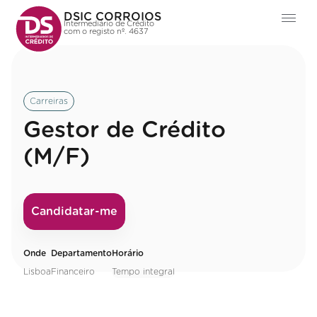
DSIC CORROIOS
Intermediário de Crédito
com o registo nº. 4637
Carreiras
Gestor de Crédito
(M/F)
Candidatar-me
Onde
Departamento
Horário
Lisboa
Financeiro
Tempo integral