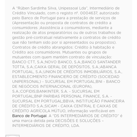
A “Rúben Sardinha Silva, Unipessoal Lda”, Intermediário de
Crédito Vinculado, com o registo nº. 0004637, autorizado
pelo Banco de Portugal para a prestação de serviços de
(Apresentação ou proposta de contratos de crédito a
consumidores ;Assistência a consumidores, mediante a
realização de atos preparatórios ou de outros trabalhos de
gestão pré-contratual relativamente a contratos de crédito
que não tenham sido por si apresentados ou propostos).
Contratos de crédito abrangidos: Crédito à habitação e
Crédito aos consumidores. Mutuantes ou grupos de
mutuantes com quem mantém contrato de vinculação:
BANCO CTT, S.A.;NOVO BANCO, S.A.;BANCO SANTANDER
TOTTA, S.A.;CAIXA GERAL DE DEPÓSITOS, S.A.;ABANCA
PORTUGAL, S.A.;UNION DE CRÉDITOS INMOBILIÁRIOS, S.A.,
ESTABLECIMIENTO FINANCIERO DE CRÉDITO (SOCIEDAD
UNIPERSONAL) - SUCURSAL EM PORTUGAL;BNI - BANCO
DE NEGÓCIOS INTERNACIONAL (EUROPA),
S.A.;COFIDIS;BANKINTER, S.A. - SUCURSAL EM
PORTUGAL;BNP PARIBAS PERSONAL FINANCE, S.A. -
SUCURSAL EM PORTUGAL;BBVA, INSTITUIÇÃO FINANCEIRA
DE CRÉDITO S.A.;SICAM - CAIXA CENTRAL E CAIXAS DE
CRÉDITO AGRÍCOLA MÚTUO, informação verificável em
Banco de Portugal
. A “DS INTERMEDIÁRIOS DE CRÉDITO” é
uma marca detida pela DECISÕES E SOLUÇÕES –
INTERMEDIÁRIOS DE CRÉDITO, LDA.