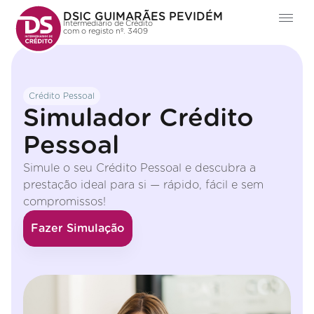
DSIC GUIMARÃES PEVIDÉM
Intermediário de Crédito
com o registo nº. 3409
Crédito Pessoal
Simulador Crédito
Pessoal
Simule o seu Crédito Pessoal e descubra a
prestação ideal para si — rápido, fácil e sem
compromissos!
Fazer Simulação