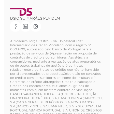
DSIC GUIMARÃES PEVIDÉM
A “Joaquim Jorge Castro Silva, Unipessoal Lda”,
Intermediário de Crédito Vinculado, com o registo nº.
0003409, autorizado pelo Banco de Portugal para a
prestação de serviços de (Apresentação ou proposta de
contratos de crédito a consumidores ;Assistência a
consumidores, mediante a realização de atos preparatórios
ou de outros trabalhos de gestão pré-contratual
relativamente a contratos de crédito que não tenham sido
por si apresentados ou propostos;Celebração de contratos
de crédito com consumidores em nome dos mutuantes).
Contratos de crédito abrangidos: Crédito à habitação e
Crédito aos consumidores. Mutuantes ou grupos de
mutuantes com quem mantém contrato de vinculação:
BANCO SANTANDER TOTTA, S.A.;UNICRE - INSTITUIÇÃO
FINANCEIRA DE CRÉDITO, S.A.;BANCO BPI S.A.;BANCO CTT,
S.A.;CAIXA GERAL DE DEPÓSITOS, S.A.;NOVO BANCO,
S.A.;BANCO PRIMUS, SA;BANKINTER, S.A. - SUCURSAL EM
PORTUGAL;ABANCA PORTUGAL, S.A.;UNION DE CRÉDITOS