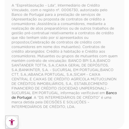
A “Espreitàsolução - Lda”, Intermediário de Crédito
Vinculado, com o registo nº. 0006730, autorizado pelo
Banco de Portugal para a prestação de serviços de
(Apresentação ou proposta de contratos de crédito a
consumidores ;Assistência a consumidores, mediante a
realização de atos preparatórios ou de outros trabalhos de
gestão pré-contratual relativamente a contratos de crédito
que não tenham sido por si apresentados ou
propostos;Celebração de contratos de crédito com
consumidores em nome dos mutuantes). Contratos de
crédito abrangidos: Crédito à habitação e Crédito aos
consumidores. Mutuantes ou grupos de mutuantes com quem
mantém contrato de vinculação: BANCO BPI S.A.;BANCO
SANTANDER TOTTA, S.A.;CAIXA GERAL DE DEPÓSITOS,
S.A.;BANKINTER, S.A. - SUCURSAL EM PORTUGAL;BANCO
CTT, S.A.;ABANCA PORTUGAL, S.A.;SICAM - CAIXA
CENTRAL E CAIXAS DE CRÉDITO AGRÍCOLA MÚTUO;UNION
DE CRÉDITOS INMOBILIÁRIOS, S.A., ESTABLECIMIENTO
FINANCIERO DE CRÉDITO (SOCIEDAD UNIPERSONAL) -
SUCURSAL EM PORTUGAL, informação verificável em
Banco
de Portugal
. A “DS INTERMEDIÁRIOS DE CRÉDITO” é uma
marca detida pela DECISÕES E SOLUÇÕES –
INTERMEDIÁRIOS DE CRÉDITO, LDA.