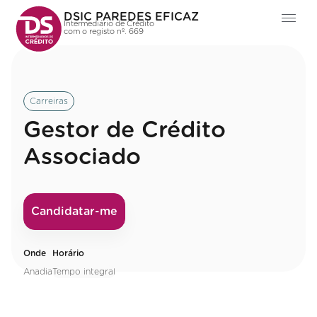
DSIC PAREDES EFICAZ
Intermediário de Crédito
com o registo nº. 669
Carreiras
Gestor de Crédito
Associado
Candidatar-me
Onde
Horário
Anadia
Tempo integral