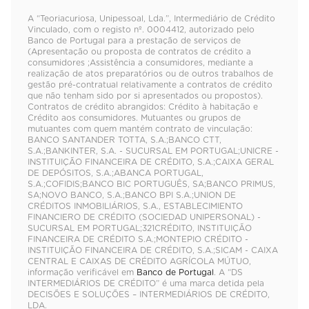
A “Teoriacuriosa, Unipessoal, Lda.”, Intermediário de Crédito
Vinculado, com o registo nº. 0004412, autorizado pelo
Banco de Portugal para a prestação de serviços de
(Apresentação ou proposta de contratos de crédito a
consumidores ;Assistência a consumidores, mediante a
realização de atos preparatórios ou de outros trabalhos de
gestão pré-contratual relativamente a contratos de crédito
que não tenham sido por si apresentados ou propostos).
Contratos de crédito abrangidos: Crédito à habitação e
Crédito aos consumidores. Mutuantes ou grupos de
mutuantes com quem mantém contrato de vinculação:
BANCO SANTANDER TOTTA, S.A.;BANCO CTT,
S.A.;BANKINTER, S.A. - SUCURSAL EM PORTUGAL;UNICRE -
INSTITUIÇÃO FINANCEIRA DE CRÉDITO, S.A.;CAIXA GERAL
DE DEPÓSITOS, S.A.;ABANCA PORTUGAL,
S.A.;COFIDIS;BANCO BIC PORTUGUÊS, SA;BANCO PRIMUS,
SA;NOVO BANCO, S.A.;BANCO BPI S.A.;UNION DE
CRÉDITOS INMOBILIÁRIOS, S.A., ESTABLECIMIENTO
FINANCIERO DE CRÉDITO (SOCIEDAD UNIPERSONAL) -
SUCURSAL EM PORTUGAL;321CRÉDITO, INSTITUIÇÃO
FINANCEIRA DE CRÉDITO S.A.;MONTEPIO CRÉDITO -
INSTITUIÇÃO FINANCEIRA DE CRÉDITO, S.A.;SICAM - CAIXA
CENTRAL E CAIXAS DE CRÉDITO AGRÍCOLA MÚTUO,
informação verificável em
Banco de Portugal
. A “DS
INTERMEDIÁRIOS DE CRÉDITO” é uma marca detida pela
DECISÕES E SOLUÇÕES – INTERMEDIÁRIOS DE CRÉDITO,
LDA.