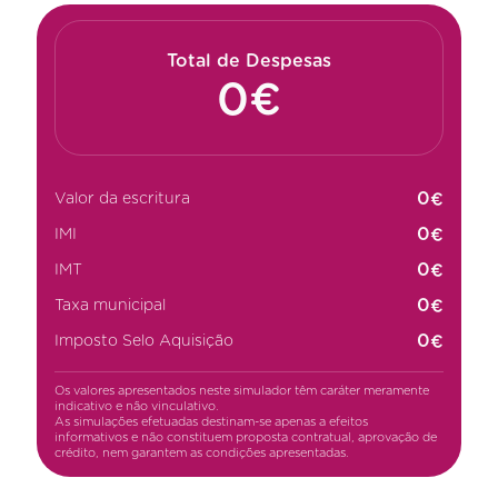
Total de Despesas
€
Valor da escritura
€
IMI
€
IMT
€
Taxa municipal
€
Imposto Selo Aquisição
Os valores apresentados neste simulador têm caráter meramente
indicativo e não vinculativo.
As simulações efetuadas destinam-se apenas a efeitos
informativos e não constituem proposta contratual, aprovação de
crédito, nem garantem as condições apresentadas.