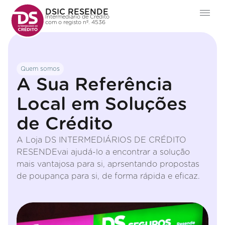
DSIC RESENDE
Intermediário de Crédito
com o registo nº. 4536
Quem somos
A Sua Referência
Local em Soluções
de Crédito
A Loja DS INTERMEDIÁRIOS DE CRÉDITO
RESENDEvai ajudá-lo a encontrar a solução
mais vantajosa para si, aprsentando propostas
de poupança para si, de forma rápida e eficaz.