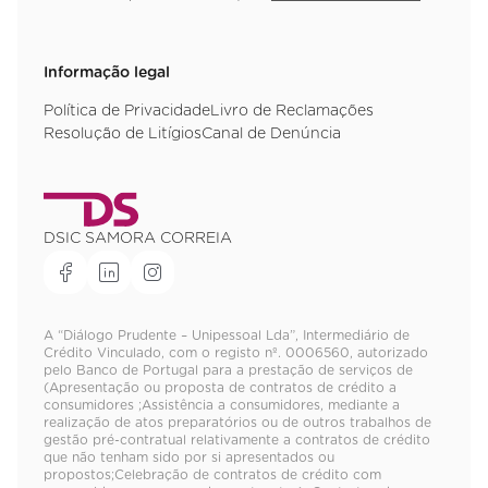
Resolução de Litígios
Canal de Denúncia
DSIC SAMORA CORREIA
A “Diálogo Prudente – Unipessoal Lda”, Intermediário de
Crédito Vinculado, com o registo nº. 0006560, autorizado
pelo Banco de Portugal para a prestação de serviços de
(Apresentação ou proposta de contratos de crédito a
consumidores ;Assistência a consumidores, mediante a
realização de atos preparatórios ou de outros trabalhos de
gestão pré-contratual relativamente a contratos de crédito
que não tenham sido por si apresentados ou
propostos;Celebração de contratos de crédito com
consumidores em nome dos mutuantes). Contratos de
crédito abrangidos: Crédito à habitação e Crédito aos
consumidores. Mutuantes ou grupos de mutuantes com quem
mantém contrato de vinculação: UNICRE - INSTITUIÇÃO
FINANCEIRA DE CRÉDITO, S.A.;BANCO SANTANDER TOTTA,
S.A.;CAIXA GERAL DE DEPÓSITOS, S.A.;BANKINTER, S.A. -
SUCURSAL EM PORTUGAL;BANCO CTT, S.A.;BANCO BPI