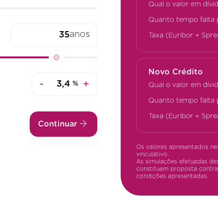
Qual o valor em dívi
Quanto tempo falta 
anos
Taxa (Euribor + Spre
Novo Crédito
-
+
%
Qual o valor em dívi
Quanto tempo falta 
Taxa (Euribor + Spre
Continuar
Os valores apresentados ne
vinculativo.
As simulações efetuadas des
constituem proposta contra
condições apresentadas.