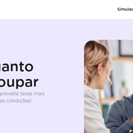
Simula
uanto
oupar
aproveite taxas mais
es condições!