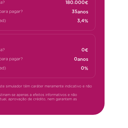
€
da?
anos
para pagar?
%
ad)
€
da?
anos
para pagar?
%
ad)
ste simulador têm caráter meramente indicativo e não
tinam-se apenas a efeitos informativos e não
tual, aprovação de crédito, nem garantem as