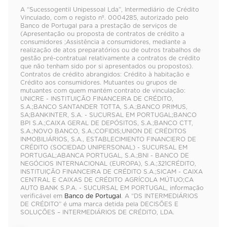
A “Sucessogentil Unipessoal Lda”, Intermediário de Crédito
Vinculado, com o registo nº. 0004285, autorizado pelo
Banco de Portugal para a prestação de serviços de
(Apresentação ou proposta de contratos de crédito a
consumidores ;Assistência a consumidores, mediante a
realização de atos preparatórios ou de outros trabalhos de
gestão pré-contratual relativamente a contratos de crédito
que não tenham sido por si apresentados ou propostos).
Contratos de crédito abrangidos: Crédito à habitação e
Crédito aos consumidores. Mutuantes ou grupos de
mutuantes com quem mantém contrato de vinculação:
UNICRE - INSTITUIÇÃO FINANCEIRA DE CRÉDITO,
S.A.;BANCO SANTANDER TOTTA, S.A.;BANCO PRIMUS,
SA;BANKINTER, S.A. - SUCURSAL EM PORTUGAL;BANCO
BPI S.A.;CAIXA GERAL DE DEPÓSITOS, S.A.;BANCO CTT,
S.A.;NOVO BANCO, S.A.;COFIDIS;UNION DE CRÉDITOS
INMOBILIÁRIOS, S.A., ESTABLECIMIENTO FINANCIERO DE
CRÉDITO (SOCIEDAD UNIPERSONAL) - SUCURSAL EM
PORTUGAL;ABANCA PORTUGAL, S.A.;BNI - BANCO DE
NEGÓCIOS INTERNACIONAL (EUROPA), S.A.;321CRÉDITO,
INSTITUIÇÃO FINANCEIRA DE CRÉDITO S.A.;SICAM - CAIXA
CENTRAL E CAIXAS DE CRÉDITO AGRÍCOLA MÚTUO;CA
AUTO BANK S.P.A. - SUCURSAL EM PORTUGAL, informação
verificável em
Banco de Portugal
. A “DS INTERMEDIÁRIOS
DE CRÉDITO” é uma marca detida pela DECISÕES E
SOLUÇÕES – INTERMEDIÁRIOS DE CRÉDITO, LDA.