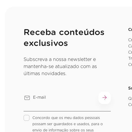
C
Receba conteúdos
C
exclusivos
C
C
T
Subscreva a nossa newsletter e
C
mantenha-se atualizado com as
últimas novidades.
S
Q
C
Concordo que os meu dados pessoais
possam ser guardados e usados, para o
envio de informação sobre os seus