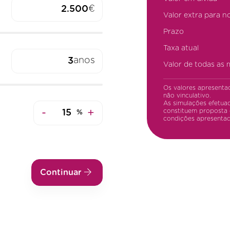
€
Valor extra para n
Prazo
Taxa atual
anos
Valor de todas as
Os valores apresenta
não vinculativo.
As simulações efetuad
-
+
constituem proposta 
%
condições apresentad
Continuar