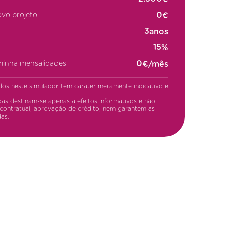
€
ovo projeto
anos
%
€/mês
 minha mensalidades
dos neste simulador têm caráter meramente indicativo e
as destinam-se apenas a efeitos informativos e não
contratual, aprovação de crédito, nem garantem as
as.