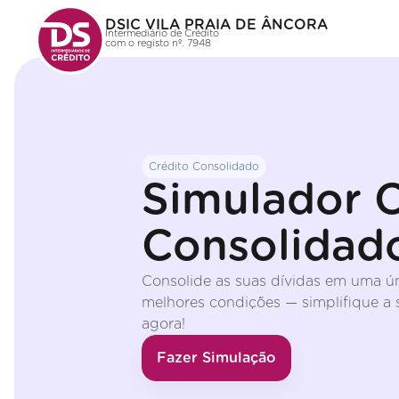
DSIC VILA PRAIA DE ÂNCORA
Intermediário de Crédito
com o registo nº. 7948
Crédito Consolidado
Simulador C
Consolidad
Consolide as suas dívidas em uma ú
melhores condições — simplifique a s
agora!
Fazer Simulação