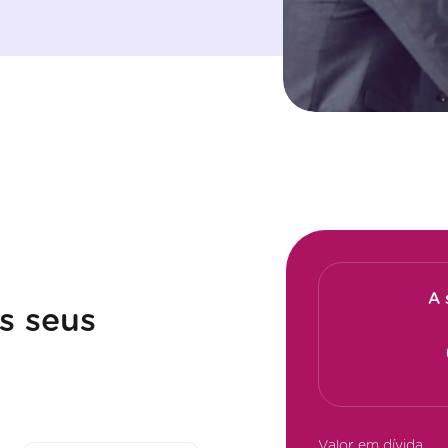
A 
s seus
Valor em dívida