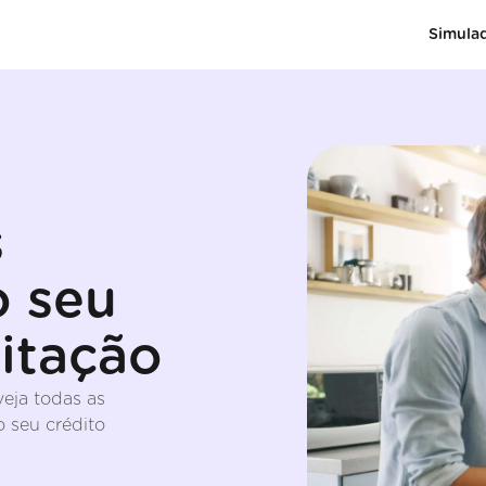
Simula
s
o seu
itação
eja todas as
o seu crédito