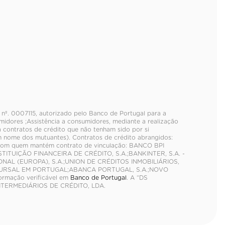
o nº. 0007115, autorizado pelo Banco de Portugal para a
idores ;Assistência a consumidores, mediante a realização
a contratos de crédito que não tenham sido por si
 nome dos mutuantes). Contratos de crédito abrangidos:
s com quem mantém contrato de vinculação: BANCO BPI
TITUIÇÃO FINANCEIRA DE CRÉDITO, S.A.;BANKINTER, S.A. -
AL (EUROPA), S.A.;UNION DE CRÉDITOS INMOBILIÁRIOS,
UCURSAL EM PORTUGAL;ABANCA PORTUGAL, S.A.;NOVO
rmação verificável em
Banco de Portugal
. A “DS
NTERMEDIÁRIOS DE CRÉDITO, LDA.