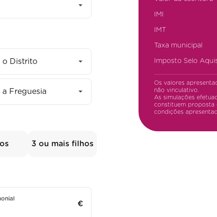
IMI
IMT
Taxa municipal
 o Distrito
Imposto Selo Aqui
Os valores apresenta
não vinculativo.
 a Freguesia
As simulações efetuad
constituem proposta 
condições apresentad
hos
3 ou mais filhos
monial
€