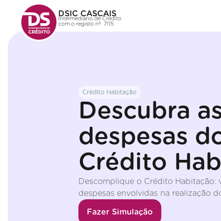
DSIC CASCAIS
Intermediário de Crédito
com o registo nº. 7115
Crédito Habitação
Descubra a
despesas d
Crédito Hab
Descomplique o Crédito Habitação: v
despesas envolvidas na realização d
Fazer Simulação