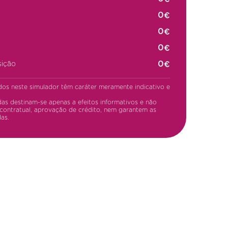
€
€
€
€
sição
dos neste simulador têm caráter meramente indicativo e
as destinam-se apenas a efeitos informativos e não
contratual, aprovação de crédito, nem garantem as
as.