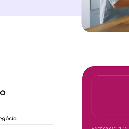
to
egócio
Valor da escritura