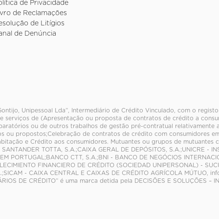
olítica de Privacidade
ivro de Reclamações
esolução de Litígios
anal de Denúncia
Gontijo, Unipessoal Lda”, Intermediário de Crédito Vinculado, com o regist
e serviços de (Apresentação ou proposta de contratos de crédito a consum
paratórios ou de outros trabalhos de gestão pré-contratual relativamente 
s ou propostos;Celebração de contratos de crédito com consumidores em
abitação e Crédito aos consumidores. Mutuantes ou grupos de mutuante
 SANTANDER TOTTA, S.A.;CAIXA GERAL DE DEPÓSITOS, S.A.;UNICRE - INS
M PORTUGAL;BANCO CTT, S.A.;BNI - BANCO DE NEGÓCIOS INTERNACION
ABLECIMIENTO FINANCIERO DE CRÉDITO (SOCIEDAD UNIPERSONAL) - S
.;SICAM - CAIXA CENTRAL E CAIXAS DE CRÉDITO AGRÍCOLA MÚTUO, info
RIOS DE CRÉDITO” é uma marca detida pela DECISÕES E SOLUÇÕES – I