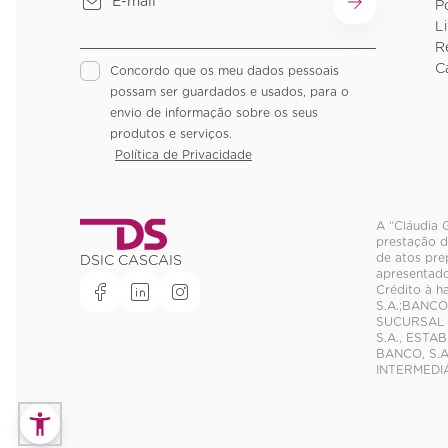
P
L
R
C
Concordo que os meu dados pessoais
possam ser guardados e usados, para o
envio de informação sobre os seus
produtos e serviços.
Política de Privacidade
A “Cláudia 
prestação d
de atos pre
DSIC CASCAIS
apresentado
Crédito à h
S.A.;BANCO
SUCURSAL E
S.A., EST
BANCO, S.A
INTERMEDIÁ