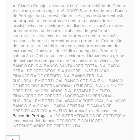
A “Cláudia Gontijo, Unipessoal Lda”, Intermediário de Crédito
Vinculado, com o registo nº. 0007115, autorizado pelo Banco
de Portugal para a prestação de serviços de (Apresentação
ou proposta de contratos de crédito a consumidores
;Assistência a consumidores, mediante a realização de atos
preparatórios ou de outros trabalhos de gestão pré-
contratual relativamente a contratos de crédito que não
tenham sido por si apresentados ou propostos;Celebração
de contratos de crédito com consumidores em nome dos
mutuantes). Contratos de crédito abrangidos: Crédito à
habitação e Crédito aos consumidores. Mutuantes ou grupos
de mutuantes com quem mantém contrato de vinculação:
BANCO BPI S.A.;BANCO SANTANDER TOTTA, S.A.;CAIXA
GERAL DE DEPÓSITOS, S.A.;UNICRE - INSTITUIÇÃO
FINANCEIRA DE CRÉDITO, S.A.;BANKINTER, S.A. -
SUCURSAL EM PORTUGAL;BANCO CTT, S.A.;BNI - BANCO
DE NEGÓCIOS INTERNACIONAL (EUROPA), S.A.;UNION DE
CRÉDITOS INMOBILIÁRIOS, S.A., ESTABLECIMIENTO
FINANCIERO DE CRÉDITO (SOCIEDAD UNIPERSONAL) -
SUCURSAL EM PORTUGAL;ABANCA PORTUGAL, S.A.;NOVO
BANCO, S.A.;SICAM - CAIXA CENTRAL E CAIXAS DE
CRÉDITO AGRÍCOLA MÚTUO, informação verificável em
Banco de Portugal
. A “DS INTERMEDIÁRIOS DE CRÉDITO” é
uma marca detida pela DECISÕES E SOLUÇÕES –
INTERMEDIÁRIOS DE CRÉDITO, LDA.