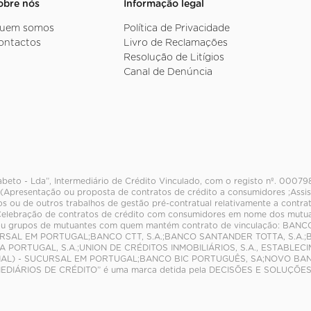
obre nós
Informação legal
uem somos
Política de Privacidade
ontactos
Livro de Reclamações
Resolução de Litígios
Canal de Denúncia
abeto - Lda”, Intermediário de Crédito Vinculado, com o registo nº. 0007
 (Apresentação ou proposta de contratos de crédito a consumidores ;Assis
os ou de outros trabalhos de gestão pré-contratual relativamente a contra
elebração de contratos de crédito com consumidores em nome dos mutuant
ou grupos de mutuantes com quem mantém contrato de vinculação: BANC
CURSAL EM PORTUGAL;BANCO CTT, S.A.;BANCO SANTANDER TOTTA, S.A.;
A PORTUGAL, S.A.;UNION DE CRÉDITOS INMOBILIÁRIOS, S.A., ESTABLE
L) - SUCURSAL EM PORTUGAL;BANCO BIC PORTUGUÊS, SA;NOVO BANCO, 
EDIÁRIOS DE CRÉDITO” é uma marca detida pela DECISÕES E SOLUÇÕES