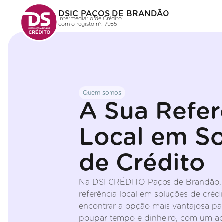
DSIC PAÇOS DE BRANDÃO
Intermediário de Crédito
com o registo nº. 7985
Quem somos
A Sua Refer
Local em S
de Crédito
Na DSI CRÉDITO Paços de Brandão,
referência local em soluções de créd
encontrar a opção mais vantajosa pa
poupar tempo e dinheiro, com um 