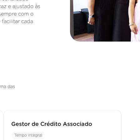
az e ajustado às
, sempre com o
facilitar cada
uma das
Gestor de Crédito Associado
Tempo integral