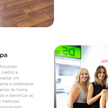
ipa
issionais
 crédito e
prestar um
ente e totalmente
lhamos de forma
o e identificar as
s melhores
rsonalizado