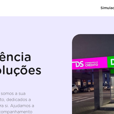
Simula
ência
oluções
 somos a sua
ito, dedicados a
ra si. Ajudamos a
acompanhamento