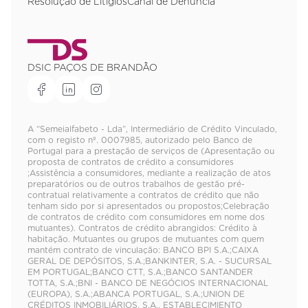
Resolução de Litígios
Canal de Denúncia
DSIC PAÇOS DE BRANDÃO
A “Semeialfabeto - Lda”, Intermediário de Crédito Vinculado,
com o registo nº. 0007985, autorizado pelo Banco de
Portugal para a prestação de serviços de (Apresentação ou
proposta de contratos de crédito a consumidores
;Assistência a consumidores, mediante a realização de atos
preparatórios ou de outros trabalhos de gestão pré-
contratual relativamente a contratos de crédito que não
tenham sido por si apresentados ou propostos;Celebração
de contratos de crédito com consumidores em nome dos
mutuantes). Contratos de crédito abrangidos: Crédito à
habitação. Mutuantes ou grupos de mutuantes com quem
mantém contrato de vinculação: BANCO BPI S.A.;CAIXA
GERAL DE DEPÓSITOS, S.A.;BANKINTER, S.A. - SUCURSAL
EM PORTUGAL;BANCO CTT, S.A.;BANCO SANTANDER
TOTTA, S.A.;BNI - BANCO DE NEGÓCIOS INTERNACIONAL
(EUROPA), S.A.;ABANCA PORTUGAL, S.A.;UNION DE
CRÉDITOS INMOBILIÁRIOS, S.A., ESTABLECIMIENTO