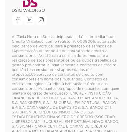
DSIC VALONGO
A “Tânia Mota de Sousa, Unipessoal Lda”, Intermediário de
Crédito Vinculado, com o registo nº. 0008006, autorizado
pelo Banco de Portugal para a prestação de serviços de
(Apresentação ou proposta de contratos de crédito a
consumidores ;Assistência a consumidores, mediante a
realização de atos preparatórios ou de outros trabalhos de
gestão pré-contratual relativamente a contratos de crédito
que não tenham sido por si apresentados ou
propostos;Celebração de contratos de crédito com
consumidores em nome dos mutuantes). Contratos de
crédito abrangidos: Crédito à habitação e Crédito aos
consumidores. Mutuantes ou grupos de mutuantes com quem
mantém contrato de vinculação: UNICRE - INSTITUIÇÃO
FINANCEIRA DE CRÉDITO, S.A.;BANCO SANTANDER TOTTA,
S.A.;BANKINTER, S.A. - SUCURSAL EM PORTUGAL;BANCO
BPI S.A.;CAIXA GERAL DE DEPÓSITOS, S.A.;BANCO CTT,
S.A.;UNION DE CRÉDITOS INMOBILIÁRIOS, S.A.,
ESTABLECIMIENTO FINANCIERO DE CRÉDITO (SOCIEDAD
UNIPERSONAL) - SUCURSAL EM PORTUGAL;NOVO BANCO,
S.A.;SICAM - CAIXA CENTRAL E CAIXAS DE CRÉDITO
AGRÍCOLA MÚTUO;ABANCA PORTUGAL, S.A.;BNI - BANCO