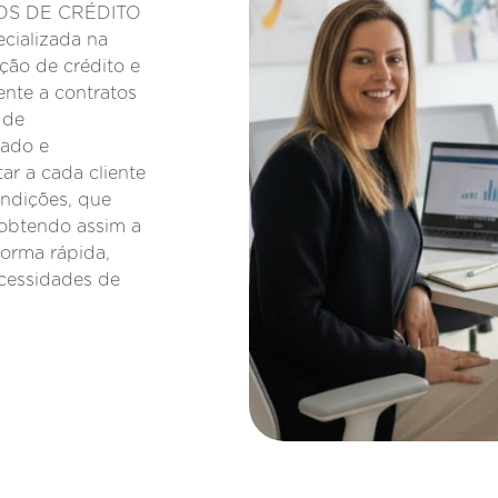
IOS DE CRÉDITO
cializada na
ção de crédito e
ente a contratos
 de
zado e
ar a cada cliente
ondições, que
 obtendo assim a
orma rápida,
ecessidades de