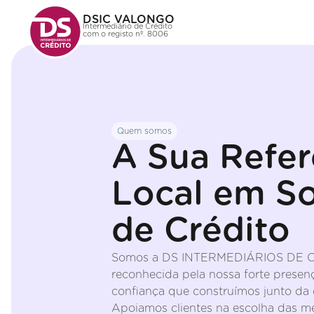
DSIC VALONGO
Intermediário de Crédito
com o registo nº. 8006
Quem somos
A Sua Refer
Local em S
de Crédito
Somos a DS INTERMEDIÁRIOS DE C
reconhecida pela nossa forte presenç
confiança que construímos junto da
Apoiamos clientes na escolha das m