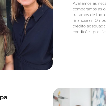
Avaliamos as nece
comparamos as op
tratamos de todo 
financeiras. O nos
crédito adequadas
condições possíve
ipa