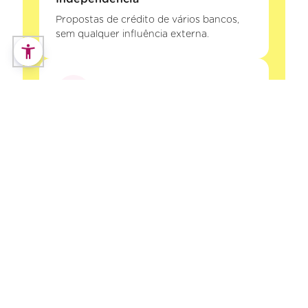
Propostas de crédito de vários bancos,
sem qualquer influência externa.
Segurança
A Decisões e Soluções Intermediários de
Crédito, Lda está registada no Banco de
Portugal. Os seus dados e o seu processo
de crédito estão protegidos.
Poupança