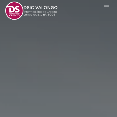
DSIC VALONGO
Intermediário de Crédito
com o registo nº. 8006