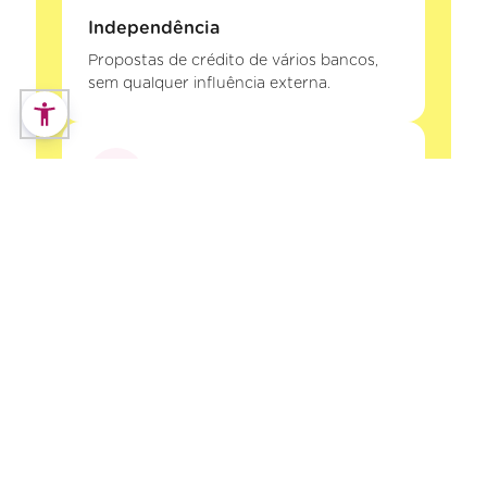
Independência
Propostas de crédito de vários bancos,
sem qualquer influência externa.
Segurança
A Decisões e Soluções Intermediários de
Crédito, Lda está registada no Banco de
Portugal. Os seus dados e o seu processo
de crédito estão protegidos.