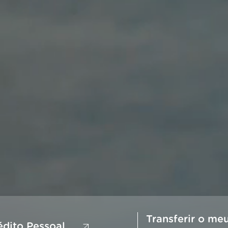
Transferir o me
édito Pessoal