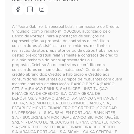
DSIC SANTARÉM S. DOMINGOS
A “Pedro Gabirro, Unipessoal Lda”, Intermediário de Crédito
Vinculado, com o registo nº. 0002601, autorizado pelo
Banco de Portugal para a prestação de serviços de
(Apresentação ou proposta de contratos de crédito a
consumidores ;Assistência a consumidores, mediante a
realização de atos preparatórios ou de outros trabalhos de
gestão pré-contratual relativamente a contratos de crédito
que não tenham sido por si apresentados ou
propostos;Celebração de contratos de crédito com
consumidores em nome dos mutuantes). Contratos de
crédito abrangidos: Crédito à habitação e Crédito aos
consumidores. Mutuantes ou grupos de mutuantes com quem
mantém contrato de vinculação: BANCO BPI S.A.;BANCO
CTT, S.A.;BANCO PRIMUS, SA;UNICRE - INSTITUIÇÃO
FINANCEIRA DE CRÉDITO, S.A.;CAIXA GERAL DE
DEPÓSITOS, S.A.;NOVO BANCO, S.A.;BANCO SANTANDER
TOTTA, S.A.;UNION DE CRÉDITOS INMOBILIÁRIOS, S.A.,
ESTABLECIMIENTO FINANCIERO DE CRÉDITO (SOCIEDAD
UNIPERSONAL) - SUCURSAL EM PORTUGAL;BANKINTER,
S.A. - SUCURSAL EM PORTUGAL;BANCO BIC PORTUGUÊS,
SA;BNI - BANCO DE NEGÓCIOS INTERNACIONAL (EUROPA),
S.A.;321CRÉDITO, INSTITUIÇÃO FINANCEIRA DE CRÉDITO
S.A.;ABANCA PORTUGAL, S.A.;SICAM - CAIXA CENTRAL E