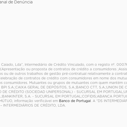
anal de Denúncia
 Caiado, Lda”, Intermediário de Crédito Vinculado, com o registo nº. 000
 (Apresentação ou proposta de contratos de crédito a consumidores ;Assis
os ou de outros trabalhos de gestão pré-contratual relativamente a contra
elebração de contratos de crédito com consumidores em nome dos mutuant
aos consumidores. Mutuantes ou grupos de mutuantes com quem mantém 
 BPI S.A.;CAIXA GERAL DE DEPÓSITOS, S.A.;BANCO CTT, S.A.;UNION DE 
O DE CRÉDITO (SOCIEDAD UNIPERSONAL) - SUCURSAL EM PORTUGAL;UNI
.;BANKINTER, S.A. - SUCURSAL EM PORTUGAL;COFIDIS;ABANCA PORTUG
ÚTUO, informação verificável em
Banco de Portugal
. A “DS INTERMEDIÁ
– INTERMEDIÁRIOS DE CRÉDITO, LDA.