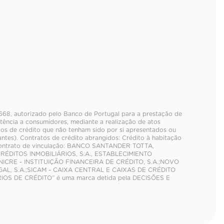
7668, autorizado pelo Banco de Portugal para a prestação de
tência a consumidores, mediante a realização de atos
tos de crédito que não tenham sido por si apresentados ou
es). Contratos de crédito abrangidos: Crédito à habitação
contrato de vinculação: BANCO SANTANDER TOTTA,
CRÉDITOS INMOBILIÁRIOS, S.A., ESTABLECIMIENTO
CRE - INSTITUIÇÃO FINANCEIRA DE CRÉDITO, S.A.;NOVO
AL, S.A.;SICAM - CAIXA CENTRAL E CAIXAS DE CRÉDITO
RIOS DE CRÉDITO” é uma marca detida pela DECISÕES E