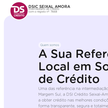
DSIC SEIXAL AMORA
Intermediário de Crédito
com o registo nº. 7668
Quem somos
A Sua Refer
Local em S
de Crédito
Uma das referência na intermediação
Margem Sul, a DSI Crédito Seixal-Amo
a obter crédito nas melhores condiçõ
forma transparente, segura e totalme