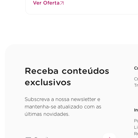
Ver Oferta
C
Receba conteúdos
C
exclusivos
T
Subscreva a nossa newsletter e
mantenha-se atualizado com as
I
últimas novidades.
P
L
R