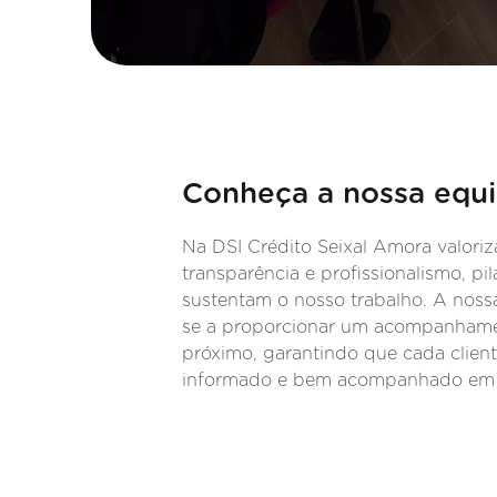
Conheça a nossa equ
Na DSI Crédito Seixal Amora valoriz
transparência e profissionalismo, pi
sustentam o nosso trabalho. A noss
se a proporcionar um acompanhame
próximo, garantindo que cada client
informado e bem acompanhado em 