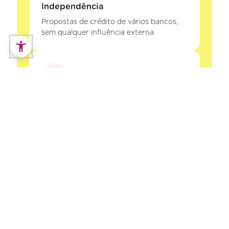
Independência
Propostas de crédito de vários bancos,
sem qualquer influência externa.
Segurança
A Decisões e Soluções Intermediários de
Crédito, Lda está registada no Banco de
Portugal. Os seus dados e o seu processo
de crédito estão protegidos.
Poupança