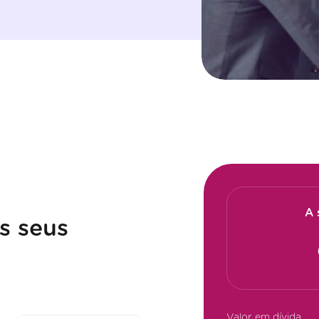
A 
s seus
Valor em dívida