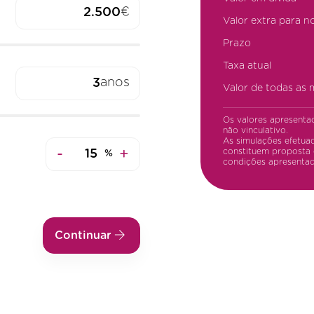
€
Valor extra para n
Prazo
Taxa atual
anos
Valor de todas as
Os valores apresenta
não vinculativo.
As simulações efetuad
-
+
constituem proposta 
%
condições apresentad
Continuar