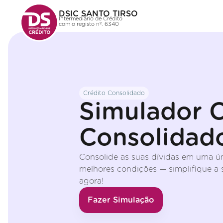
DSIC SANTO TIRSO
Intermediário de Crédito
com o registo nº. 6340
Crédito Consolidado
Simulador C
Consolidad
Consolide as suas dívidas em uma ú
melhores condições — simplifique a s
agora!
Fazer Simulação