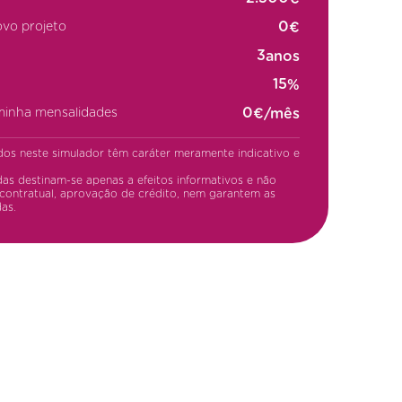
€
ovo projeto
anos
%
€/mês
 minha mensalidades
dos neste simulador têm caráter meramente indicativo e
as destinam-se apenas a efeitos informativos e não
contratual, aprovação de crédito, nem garantem as
as.