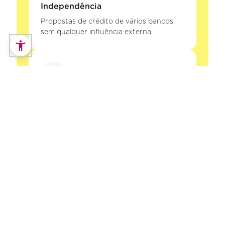
Independência
Propostas de crédito de vários bancos,
sem qualquer influência externa.
Segurança
A Decisões e Soluções Intermediários de
Crédito, Lda está registada no Banco de
Portugal. Os seus dados e o seu processo
de crédito estão protegidos.
Poupança