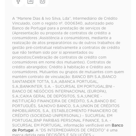
A “Marlene Dias & Ivo Silva, Lda”, Intermediário de Crédito
Vinculado, com o registo nº. 0006340, autorizado pelo
Banco de Portugal para a prestação de serviços de
(Apresentação ou proposta de contratos de crédito a
consumidores ;Assistência a consumidores, mediante a
realização de atos preparatórios ou de outros trabalhos de
gestão pré-contratual relativamente a contratos de crédito
que não tenham sido por si apresentados ou
propostos;Celebração de contratos de crédito com
consumidores em nome dos mutuantes). Contratos de
crédito abrangidos: Crédito à habitação e Crédito aos
consumidores. Mutuantes ou grupos de mutuantes com quem
mantém contrato de vinculação: BANCO BPI S.A.;BANCO
SANTANDER TOTTA, S.A.;ABANCA PORTUGAL,
S.A.;BANKINTER, S.A. - SUCURSAL EM PORTUGAL;BNI -
BANCO DE NEGÓCIOS INTERNACIONAL (EUROPA),
S.A.;CAIXA GERAL DE DEPÓSITOS, S.A.;UNICRE -
INSTITUIÇÃO FINANCEIRA DE CRÉDITO, S.A.;BANCO BIC
PORTUGUÊS, SA;NOVO BANCO, S.A.;UNION DE CRÉDITOS
INMOBILIÁRIOS, S.A., ESTABLECIMIENTO FINANCIERO DE
CRÉDITO (SOCIEDAD UNIPERSONAL) - SUCURSAL EM
PORTUGAL;BNP PARIBAS PERSONAL FINANCE, S.A. -
SUCURSAL EM PORTUGAL, informação verificável em
Banco
de Portugal
. A “DS INTERMEDIÁRIOS DE CRÉDITO” é uma
marca detida pela DECISÕES E SOLUÇÕES –