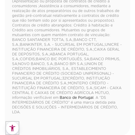
(Apresentação ou proposta de contratos de crédito a
consumidores ;Assistência a consumidores, mediante a
realização de atos preparatórios ou de outros trabalhos de
gestão pré-contratual relativamente a contratos de crédito
que não tenham sido por si apresentados ou propostos).
Contratos de crédito abrangidos: Crédito à habitação e
Crédito aos consumidores. Mutuantes ou grupos de
mutuantes com quem mantém contrato de vinculação:
BANCO SANTANDER TOTTA, S.A.;BANCO CTT,
S.A.;BANKINTER, S.A. - SUCURSAL EM PORTUGAL;UNICRE -
INSTITUIÇÃO FINANCEIRA DE CRÉDITO, S.A.;CAIXA GERAL
DE DEPÓSITOS, S.A.;ABANCA PORTUGAL,
S.A.;COFIDIS;BANCO BIC PORTUGUÊS, SA;BANCO PRIMUS,
SA;NOVO BANCO, S.A.;BANCO BPI S.A.;UNION DE
CRÉDITOS INMOBILIÁRIOS, S.A., ESTABLECIMIENTO
FINANCIERO DE CRÉDITO (SOCIEDAD UNIPERSONAL) -
SUCURSAL EM PORTUGAL;321CRÉDITO, INSTITUIÇÃO
FINANCEIRA DE CRÉDITO S.A.;MONTEPIO CRÉDITO -
INSTITUIÇÃO FINANCEIRA DE CRÉDITO, S.A.;SICAM - CAIXA
CENTRAL E CAIXAS DE CRÉDITO AGRÍCOLA MÚTUO,
informação verificável em
Banco de Portugal
. A “DS
INTERMEDIÁRIOS DE CRÉDITO” é uma marca detida pela
DECISÕES E SOLUÇÕES – INTERMEDIÁRIOS DE CRÉDITO,
LDA.