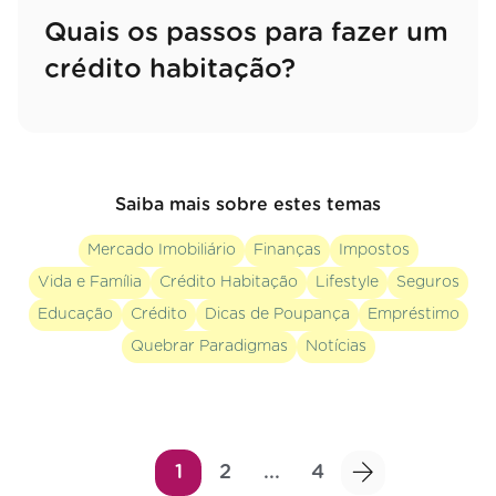
Quais os passos para fazer um
crédito habitação?
Saiba mais sobre estes temas
Mercado Imobiliário
Finanças
Impostos
Vida e Família
Crédito Habitação
Lifestyle
Seguros
Educação
Crédito
Dicas de Poupança
Empréstimo
Quebrar Paradigmas
Notícias
1
2
...
4