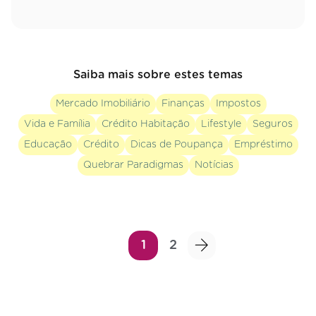
Saiba mais sobre estes temas
Mercado Imobiliário
Finanças
Impostos
Vida e Família
Crédito Habitação
Lifestyle
Seguros
Educação
Crédito
Dicas de Poupança
Empréstimo
Quebrar Paradigmas
Notícias
1
2