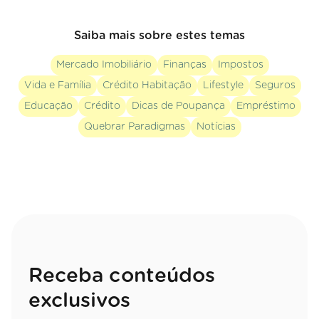
Saiba mais sobre estes temas
Mercado Imobiliário
Finanças
Impostos
Vida e Família
Crédito Habitação
Lifestyle
Seguros
Educação
Crédito
Dicas de Poupança
Empréstimo
Quebrar Paradigmas
Notícias
Receba conteúdos
exclusivos