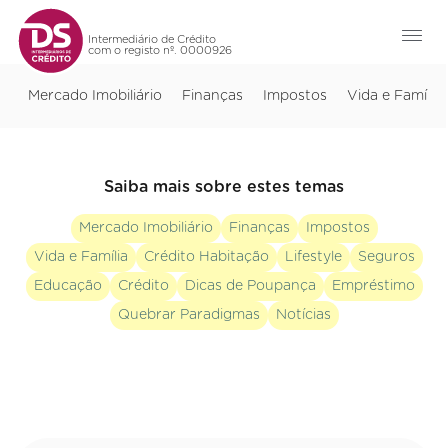
Intermediário de Crédito
com o registo nº. 0000926
Mercado Imobiliário
Finanças
Impostos
Vida e Família
Saiba mais sobre estes temas
Mercado Imobiliário
Finanças
Impostos
Vida e Família
Crédito Habitação
Lifestyle
Seguros
Educação
Crédito
Dicas de Poupança
Empréstimo
Quebrar Paradigmas
Notícias