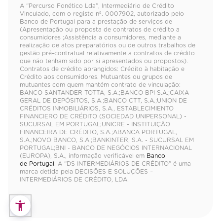
A “Percurso Fonético Lda”, Intermediário de Crédito
Vinculado, com o registo nº. 0007902, autorizado pelo
Banco de Portugal para a prestação de serviços de
(Apresentação ou proposta de contratos de crédito a
consumidores ;Assistência a consumidores, mediante a
realização de atos preparatórios ou de outros trabalhos de
gestão pré-contratual relativamente a contratos de crédito
que não tenham sido por si apresentados ou propostos).
Contratos de crédito abrangidos: Crédito à habitação e
Crédito aos consumidores. Mutuantes ou grupos de
mutuantes com quem mantém contrato de vinculação:
BANCO SANTANDER TOTTA, S.A.;BANCO BPI S.A.;CAIXA
GERAL DE DEPÓSITOS, S.A.;BANCO CTT, S.A.;UNION DE
CRÉDITOS INMOBILIÁRIOS, S.A., ESTABLECIMIENTO
FINANCIERO DE CRÉDITO (SOCIEDAD UNIPERSONAL) -
SUCURSAL EM PORTUGAL;UNICRE - INSTITUIÇÃO
FINANCEIRA DE CRÉDITO, S.A.;ABANCA PORTUGAL,
S.A.;NOVO BANCO, S.A.;BANKINTER, S.A. - SUCURSAL EM
PORTUGAL;BNI - BANCO DE NEGÓCIOS INTERNACIONAL
(EUROPA), S.A., informação verificável em
Banco
de Portugal
. A “DS INTERMEDIÁRIOS DE CRÉDITO” é uma
marca detida pela DECISÕES E SOLUÇÕES –
INTERMEDIÁRIOS DE CRÉDITO, LDA.