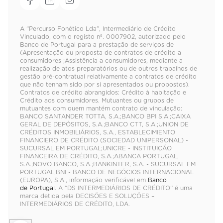
A “Percurso Fonético Lda”, Intermediário de Crédito
Vinculado, com o registo nº. 0007902, autorizado pelo
Banco de Portugal para a prestação de serviços de
(Apresentação ou proposta de contratos de crédito a
consumidores ;Assistência a consumidores, mediante a
realização de atos preparatórios ou de outros trabalhos de
gestão pré-contratual relativamente a contratos de crédito
que não tenham sido por si apresentados ou propostos).
Contratos de crédito abrangidos: Crédito à habitação e
Crédito aos consumidores. Mutuantes ou grupos de
mutuantes com quem mantém contrato de vinculação:
BANCO SANTANDER TOTTA, S.A.;BANCO BPI S.A.;CAIXA
GERAL DE DEPÓSITOS, S.A.;BANCO CTT, S.A.;UNION DE
CRÉDITOS INMOBILIÁRIOS, S.A., ESTABLECIMIENTO
FINANCIERO DE CRÉDITO (SOCIEDAD UNIPERSONAL) -
SUCURSAL EM PORTUGAL;UNICRE - INSTITUIÇÃO
FINANCEIRA DE CRÉDITO, S.A.;ABANCA PORTUGAL,
S.A.;NOVO BANCO, S.A.;BANKINTER, S.A. - SUCURSAL EM
PORTUGAL;BNI - BANCO DE NEGÓCIOS INTERNACIONAL
(EUROPA), S.A., informação verificável em
Banco
de Portugal
. A “DS INTERMEDIÁRIOS DE CRÉDITO” é uma
marca detida pela DECISÕES E SOLUÇÕES –
INTERMEDIÁRIOS DE CRÉDITO, LDA.