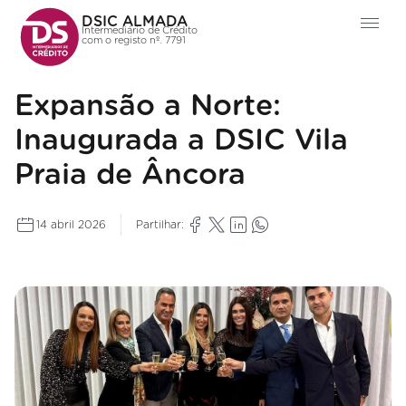
DSIC ALMADA
Intermediário de Crédito
com o registo nº. 7791
Expansão a Norte:
Inaugurada a DSIC Vila
Praia de Âncora
14 abril 2026
Partilhar: