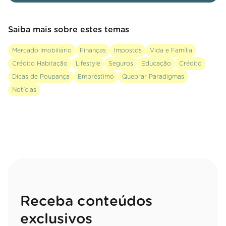
Saiba mais sobre estes temas
Mercado Imobiliário
Finanças
Impostos
Vida e Família
Crédito Habitação
Lifestyle
Seguros
Educação
Crédito
Dicas de Poupança
Empréstimo
Quebrar Paradigmas
Notícias
Receba conteúdos
exclusivos