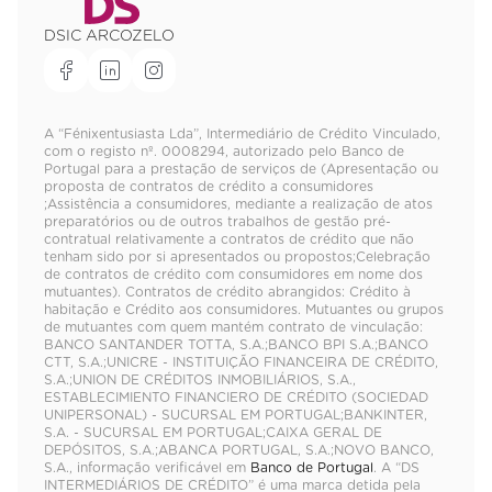
DSIC ARCOZELO
A “Fénixentusiasta Lda”, Intermediário de Crédito Vinculado,
com o registo nº. 0008294, autorizado pelo Banco de
Portugal para a prestação de serviços de (Apresentação ou
proposta de contratos de crédito a consumidores
;Assistência a consumidores, mediante a realização de atos
preparatórios ou de outros trabalhos de gestão pré-
contratual relativamente a contratos de crédito que não
tenham sido por si apresentados ou propostos;Celebração
de contratos de crédito com consumidores em nome dos
mutuantes). Contratos de crédito abrangidos: Crédito à
habitação e Crédito aos consumidores. Mutuantes ou grupos
de mutuantes com quem mantém contrato de vinculação:
BANCO SANTANDER TOTTA, S.A.;BANCO BPI S.A.;BANCO
CTT, S.A.;UNICRE - INSTITUIÇÃO FINANCEIRA DE CRÉDITO,
S.A.;UNION DE CRÉDITOS INMOBILIÁRIOS, S.A.,
ESTABLECIMIENTO FINANCIERO DE CRÉDITO (SOCIEDAD
UNIPERSONAL) - SUCURSAL EM PORTUGAL;BANKINTER,
S.A. - SUCURSAL EM PORTUGAL;CAIXA GERAL DE
DEPÓSITOS, S.A.;ABANCA PORTUGAL, S.A.;NOVO BANCO,
S.A., informação verificável em
Banco de Portugal
. A “DS
INTERMEDIÁRIOS DE CRÉDITO” é uma marca detida pela